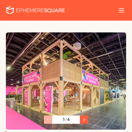
1
/
6