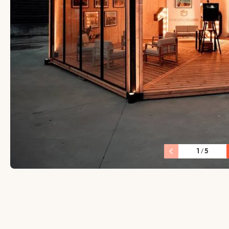
1
/
5