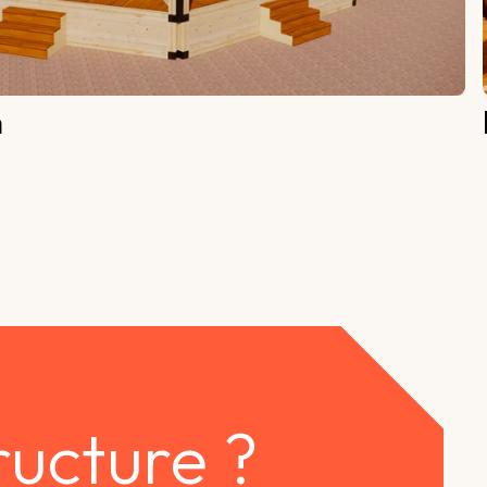
n
ructure ?