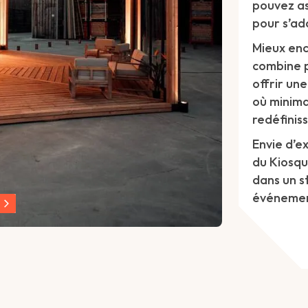
pouvez as
pour s’ad
Mieux enc
combine p
offrir un
où minima
redéfinis
Envie d’e
du Kiosqu
dans un s
événemen