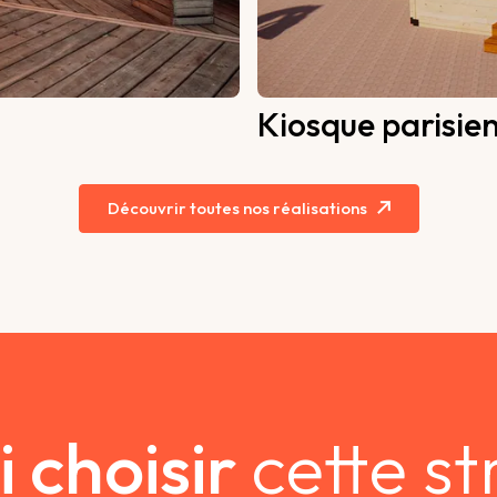
Kiosque parisie
Découvrir toutes nos réalisations
 choisir
cette st