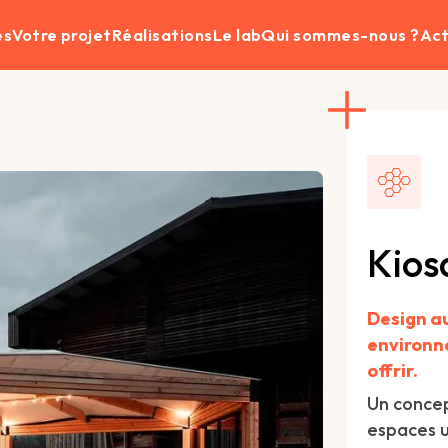
es
Votre projet
Réalisations
Le lab
Qui sommes-nous ?
Act
Kios
Design au
environne
offrir.
Un concep
espaces u