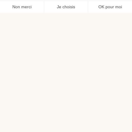
Français
CE QUE NOUS FAISONS
Des
aménagements
événementiels
éphémères,
pensés
pour durer.
Spécialistes d’architecture événementielle durable,
nous accompagnons tous vos projets. Stands,
installations générales, événements grand public :