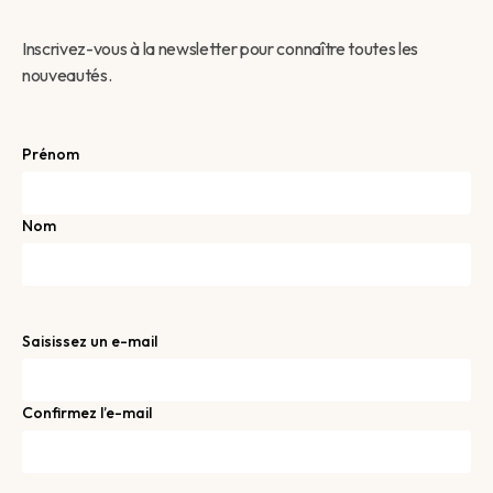
Inscrivez-vous à la newsletter pour connaître toutes les
nouveautés.
(Nécessaire)
Prénom
Nom
E-
Saisissez un e-mail
mail
(Nécessaire)
Confirmez l’e-mail