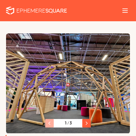
1
/
3