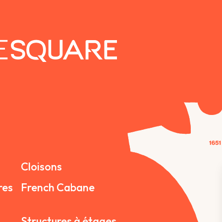
Cloisons
res
French Cabane
Structures à étages