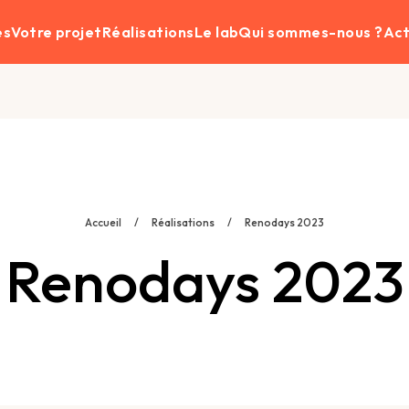
es
Votre projet
Réalisations
Le lab
Qui sommes-nous ?
Act
Accueil
/
Réalisations
/
Renodays 2023
Renodays 2023