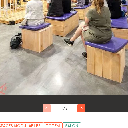
1
/
7
SPACES MODULABLES
TOTEM
SALON